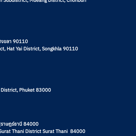
n Subdistrict, Mueang District, Chonburi
จ.สงขลา 90110
ct, Hat Yai District, Songkhla 90110
 District, Phuket 83000
จ.สุราษฎร์ธานี 84000
Surat Thani District Surat Thani 84000