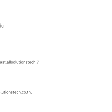
ั้น
st.allsolutionstech.7
olutionstech.co.th,