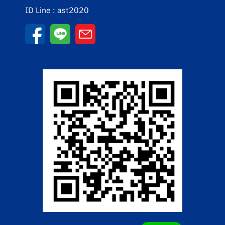
ID Line : ast2020