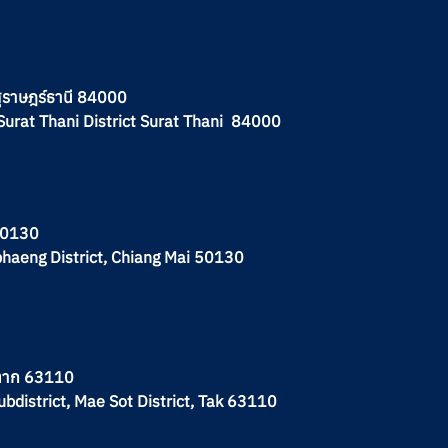
จ.สุราษฎร์ธานี 84000
Surat Thani District Surat Thani 84000
 50130
phaeng District, Chiang Mai 50130
.ตาก 63110
ubdistrict, Mae Sot District, Tak 63110