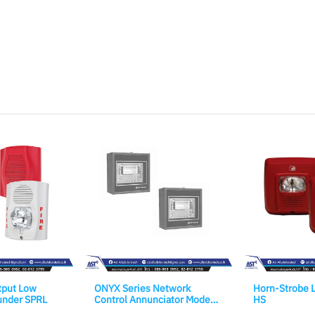
tput Low
ONYX Series Network
Horn-Strobe L
under SPRL
Control Annunciator Model.
HS
NCA-2