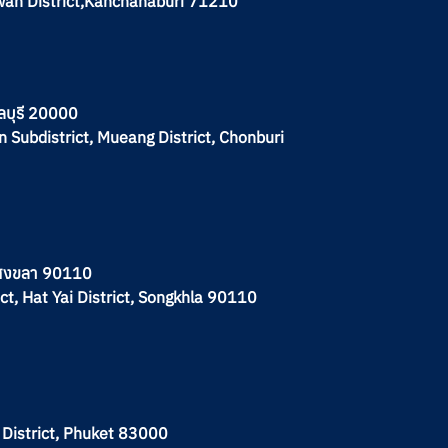
hwan District,Kanchanaburi 71210
ลบุรี 20000
n Subdistrict, Mueang District, Chonburi
จ.สงขลา 90110
ct, Hat Yai District, Songkhla 90110
 District, Phuket 83000