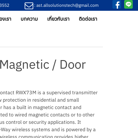
-3552
: ast.allsolutionstech@gmail.com
องเรา
บทความ
เกี่ยวกับเรา
ติดต่อเรา
Magnetic / Door
ontact RWX73M is a supervised transmitter
 protection in residential and small
r has a built in magnetic contact and
cted to wired magnetic contacts or to other
s control or security applications. It
-Way wireless systems and is powered by a
 wireless communication provides higher