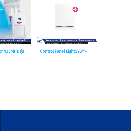
r 433MHz รุ่น
Control Panel LightSYS™+