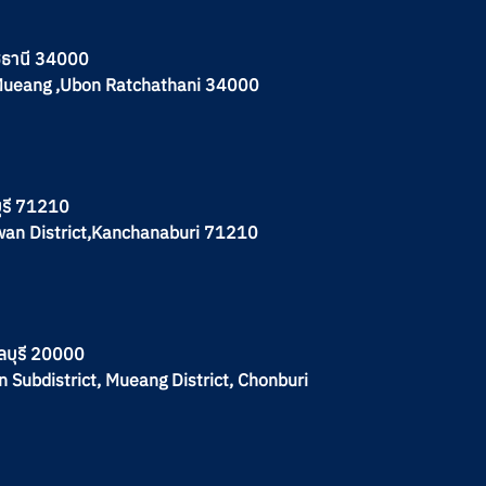
าชธานี 34000
.Mueang ,Ubon Ratchathani 34000
บุรี 71210
hwan District,Kanchanaburi 71210
ลบุรี 20000
n Subdistrict, Mueang District, Chonburi