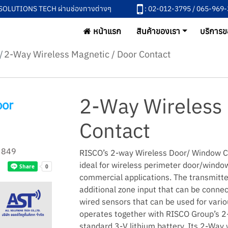
L SOLUTIONS TECH ผ่านช่องทางต่างๆ
: 02-012-3795 / 065-969
หน้าแรก
สินค้าของเรา
บริการข
2-Way Wireless Magnetic / Door Contact
2-Way Wireless 
oor
Contact
849
RISCO’s 2-way Wireless Door/ Window C
ideal for wireless perimeter door/window
commercial applications. The transmitte
additional zone input that can be conne
wired sensors that can be used for variou
operates together with RISCO Group’s 2
standard 3-V lithium battery. Its 2-Way